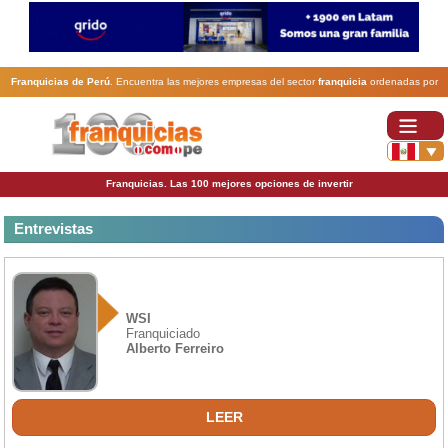
Franquicias de Perú
. Encuentra las mejores empresas del sector
franquicia
ordenadas por
actividad. En www.100franquicias.com.pe encontrarás las
franquicias
más rentables, baratas y
seguras.
Franquicias. Las 100 mejores opciones de invertir
Entrevistas
WSI
Franquiciado
Alberto Ferreiro
LEER