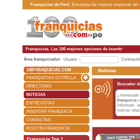
Franquicias de Perú
. Encuentra las mejores empresas del
Franquicias. Las 100 mejores opciones de invertir
Área franquiciador:
Usuario
Contraseñ
100FRANQUICIAS.COM
Noticias
FRANQUICIAS ESTRELLA
Buscador de
DIRECTORIO
NOTICIAS
¿Interesa
franquicia
c
ENTREVISTAS
Infórmate 
noticas rela
INSERTAR FRANQUICIA
CONTACTAR
BOLETÍN FRANQUICIA
Franquicia Top 1