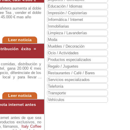
Educación / Idiomas
-Cafetera aumenta al doble
fee Tea , vender el doble
Impresión / Copisterías
, 45.000 € mas año
Informática / Internet
Inmobiliarias
Limpieza / Lavanderías
Leer noticia
Moda
Muebles / Decoración
stribución éxito =
Ocio / Actividades
Productos especializados
comidas, distribución y
Regalo / Juguetes
hotel, gana 20.000 € mes
ocio, diferénciate de los
Restaurantes / Café / Bares
local y para llevar a
Servicios especializados
ener productos exclusivos
s lo mismo que todos los
Telefonía
 deliciosos, económicos,
Transporte
ate.
Leer noticia
Vehículos
cta internet antes
ternet antes de que sea
productos exclusivos, no
ro, llámanos,
Italy Coffee