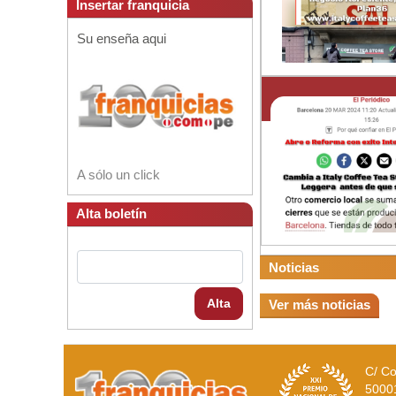
Insertar franquicia
Su enseña aqui
A sólo un click
Alta boletín
Noticias
Alta
Ver más noticias
C/ Co
5000