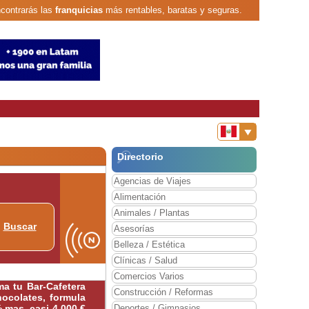
contrarás las
franquicias
más rentables, baratas y seguras.
Directorio
Agencias de Viajes
Alimentación
Animales / Plantas
Buscar
Asesorías
Belleza / Estética
Clínicas / Salud
Comercios Varios
rma tu Bar-Cafetera
Construcción / Reformas
hocolates, formula
% mas, casi 4.000 €
Deportes / Gimnasios