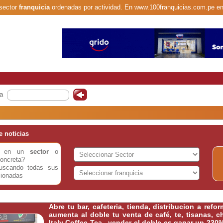
 sector
franquicia
ordenadas por actividad. En www.100franquicias.com.pe en
a
 noticias
do en un
sector
o
oncreta?
buscando todas sus
cionadas
Abre tu bar, cafeteria, tienda, distribucion a refo
aumenta al doble tu venta de café, te, tisanas, c
Italy Coffee Tea , vender el doble es ganar un 230