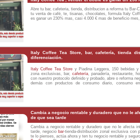
mas de beneficio mes, 45.000 €
Abre tu bar, cafeteria, tienda, distribucion a reforma tu Bar
tu venta de café, te, tisanas, chocolates, formula Italy Cof
es ganar un 230% mas, casi 4.000 € mas de beneficio mes
Visita:
Italy Coffee Tea Store, bar, cafetería, tienda di
diferenciación.
Italy Coffee Tea Store
y Piadina Leggera, 150 bebidas y 
zona exclusivas, bar,
cafetería
, panadería, restaurante, 
con nuestro protocolo definido y probado, abre o reforma neg
demás con productos de consumo diario, consumo en 
empresas, particulares y hostelería a precios de fabrica, t
de gran aceptación te llevan al éxito asegurado, si tiene
demás locales, por que van a venir los clientes?, productos
saludables, rápidos con distribución zonal, llámanos, infórm
Cambia a negocio rentable y duradero que no le afe
de que sea tarde
Cambia a negocio rentable y duradero que no le afecta in
tarde, negocio
bar
-tienda-distribución zonal exclusiva con 
te lo pienses, actúa ahora y ten tu negocio rentable y segu