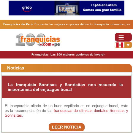
Franquicias de Perú
. Encuentra las mejores empresas del sector
franquicia
ordenadas por
actividad. En www.100franquicias.com.pe encontrarás las
franquicias
más rentables, baratas y
seguras.
Franquicias. Las 100 mejores opciones de invertir
Noticias
La franquicia Sonrisas y Sonrisitas nos recuerda la
importancia del enjuague bucal
El inseparable aliado de un buen cepillado es en enjuague bucal, esta
es la recomendación de las
franquicias de clínicas dentales
Sonrisas y
Sonrisitas
.
LEER NOTICIA