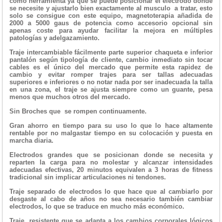
como herramienta ya que se puede posicionar el electrodo donde
se necesite y ajustarlo bien exactamente al musculo a tratar, esto
solo se consigue con este equipo, magnetoterapia añadida de
2000 a 5000 gaus de potencia como accesorio opcional sin
apenas coste para ayudar facilitar la mejora en múltiples
patologías y adelgazamiento.
Traje intercambiable fácilmente parte superior chaqueta e inferior
pantalón según tipología de cliente, cambio inmediato sin tocar
cables es el único del mercado que permite esta rapidez de
cambio y evitar romper trajes para ser tallas adecuadas
superiores e inferiores o no notar nada por ser inadecuada la talla
en una zona, el traje se ajusta siempre como un guante, pesa
menos que muchos otros del mercado.
Sin Broches que se rompen continuamente.
Gran ahorro en tiempo para su uso lo que lo hace altamente
rentable por no malgastar tiempo en su colocación y puesta en
marcha diaria.
Electrodos grandes que se posicionan donde se necesita y
reparten la carga para no molestar y alcanzar intensidades
adecuadas efectivas, 20 minutos equivalen a 3 horas de fitness
tradicional sin implicar articulaciones ni tendones.
Traje separado de electrodos lo que hace que al cambiarlo por
desgaste al cabo de años no sea necesario también cambiar
electrodos, lo que se traduce en mucho más económico.
Traje resistente que se adapta a los cambios corporales lógicos