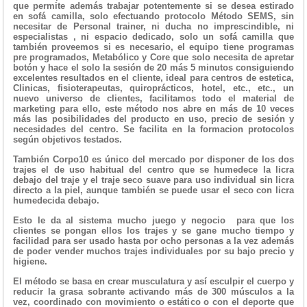
que permite además trabajar potentemente si se desea estirado
en sofá camilla, solo efectuando protocolo Método SEMS, sin
necesitar de Personal trainer, ni ducha no imprescindible, ni
especialistas , ni espacio dedicado, solo un sofá camilla que
también proveemos si es necesario, el equipo tiene programas
pre programados, Metabólico y Core que solo necesita de apretar
botón y hace el solo la sesión de 20 más 5 minutos consiguiendo
excelentes resultados en el cliente, ideal para centros de estetica,
Clinicas, fisioterapeutas, quiroprácticos, hotel, etc., etc., un
nuevo universo de clientes, facilitamos todo el material de
marketing para ello, este método nos abre en más de 10 veces
más las posibilidades del producto en uso, precio de sesión y
necesidades del centro. Se facilita en la formacion protocolos
según objetivos testados.
También Corpo10 es único del mercado por disponer de los dos
trajes el de uso habitual del centro que se humedece la licra
debajo del traje y el traje seco suave para uso individual sin licra
directo a la piel, aunque también se puede usar el seco con licra
humedecida debajo.
Esto le da al sistema mucho juego y negocio para que los
clientes se pongan ellos los trajes y se gane mucho tiempo y
facilidad para ser usado hasta por ocho personas a la vez además
de poder vender muchos trajes individuales por su bajo precio y
higiene.
El método se basa en crear musculatura y así esculpir el cuerpo y
reducir la grasa sobrante activando más de 300 músculos a la
vez, coordinado con movimiento o estático o con el deporte que