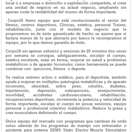
local o a empresas o domicilio o explotación compartida, el crear
una unidad de negocio en su actual negocio, ampliando sin
apenas coste la rentabilidad del mismo de forma importante.
Corpo10 Aems equipo que está revolucionando el sector del
fitness, centros deportivos, Clinicas, estetica, personal Trainer,
rehabilitación, junto con el modelo de negocio que le
proponemos es de éxito garantizado de hecho se asume que si
factura menos de lo que abonaría por banco le recompramos el
equipo, por lo que damos garantía de éxito.
Corpo10 sin apenas esfuerzo y sesiones de 20 minutos dos veces
por semana se consigue, adelgazamiento, esculpir el cuerpo,
estetica excelente, estar en forma, mejorar en salud y problemas
metabólicos o de aparato locomotor, como herramienta se puede
combinar con ejercicios, fitness o deporte.
Se
realiza entreno activo o estático, para el deportista, también
ayuda a mejorar en múltiples patologías metabólicas y de aparato
locomotor, obesidad, sobre peso, celulitis, diabetes,
hipertensión, depresión, osteoporosis, envejecimiento,
movilidad, accidentes cardiovasculares, rehabilitación,
recuperaciones deportivas, incrementa la potencia y velocidad de
forma importante, esculpe el cuerpo en pocas sesiones, equipo
personal o profesional colectivo inalámbrico. Reduce la grasa y
crea musculatura definiendo el cuerpo.
Único equipo del mercado con programas que cambian de onda
solos además de los programas de manejo con entrenador o
asistente para sistema SEMS Static Electro Muscle Stimulation