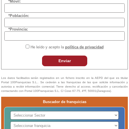
*Móvil:
*Población:
*Provincia:
He leído y acepto la
política de privacidad
Enviar
Los datos facilitados serán registrados en un fichero inscrito en la AEPD del que es titular
Portal 100Franquicias S.L.. Se cederán a las franquicias de las que solicite información y
autoriza a recibir información comercial. Tiene derecho al acceso, rectificación y cancelación
contactando con Portal 100Franquicias S.L. C/ Coso 67-75, 4ºF, 50001(Zaragoza).
Buscador de franquicias