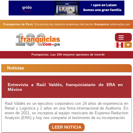
Franquicias de Perú
. Encuentra las mejores empresas del sector
franquicia
ordenadas por
actividad. En www.100franquicias.com.pe encontrarás las
franquicias
más rentables, baratas y
seguras.
Franquicias. Las 100 mejores opciones de invertir
Noticias
Entrevista a Raúl Valdés, franquiciatario de ERA en
México
Raúl Valdés es un ejecutivo corporativo con 24 años de experiencia en
Retail y Logística y 2 años en una firma internacional de Auditoría. En
enero de 2021, se incorpora al equipo mexicano de Expense Reduction
Analysts (ERA) y hoy nos comparte el testimonio de su incorporación.
LEER NOTICIA