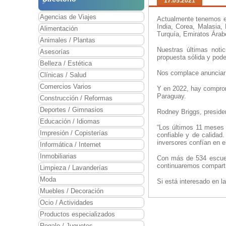
17.05.2021
Agencias de Viajes
Actualmente tenemos es
India, Corea, Malasia,
Alimentación
Turquía, Emiratos Árab
Animales / Plantas
Nuestras últimas noti
Asesorías
propuesta sólida y pode
Belleza / Estética
Nos complace anunciar 
Clínicas / Salud
Comercios Varios
Y en 2022, hay comprom
Paraguay.
Construcción / Reformas
Deportes / Gimnasios
Rodney Briggs, presiden
Educación / Idiomas
“Los últimos 11 meses 
Impresión / Copisterías
confiable y de calidad
inversores confían en 
Informática / Internet
Inmobiliarias
Con más de 534 escuel
continuaremos comparti
Limpieza / Lavanderías
Moda
Si está interesado en la
Muebles / Decoración
Ocio / Actividades
Productos especializados
Regalo / Juguetes