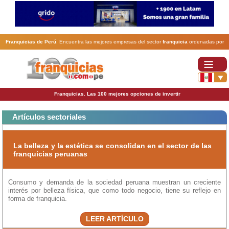
Franquicias de Perú
. Encuentra las mejores empresas del sector
franquicia
ordenadas por
actividad. En www.100franquicias.com.pe encontrarás las
franquicias
más rentables, baratas y
seguras.
Franquicias. Las 100 mejores opciones de invertir
Artículos sectoriales
La belleza y la estética se consolidan en el sector de las
franquicias peruanas
Consumo y demanda de la sociedad peruana muestran un creciente
interés por belleza física, que como todo negocio, tiene su reflejo en
forma de franquicia.
LEER ARTÍCULO