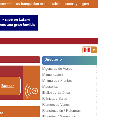
contrarás las
franquicias
más rentables, baratas y seguras.
Directorio
Agencias de Viajes
Alimentación
Animales / Plantas
Buscar
Asesorías
Belleza / Estética
Clínicas / Salud
Comercios Varios
Construcción / Reformas
nal
Deportes / Gimnasios