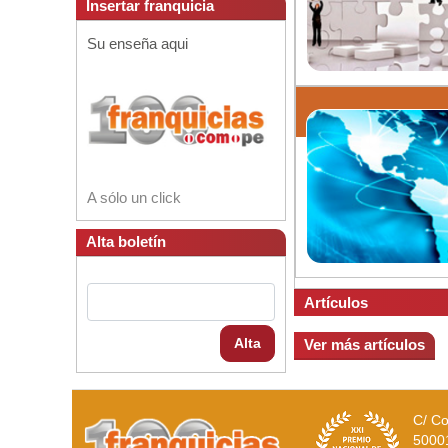
Insertar franquicia
Su enseña aqui
A sólo un click
Alta boletín
Artículos
Alta
Ver más artículos
C/ Co
5000