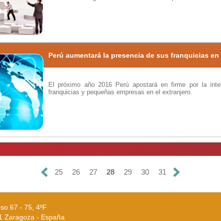
Perú aumentará la presencia de sus franquicias en 
El próximo año 2016 Perú apostará en firme por la inte
franquicias y pequeñas empresas en el extranjero.
25
26
27
28
29
30
31
so 67 - 75, 4ºF
1 Zaragoza - España