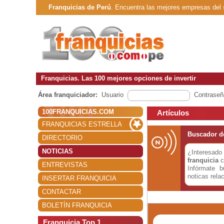
Franquicias de Perú
. Encuentra las mejores empresas del
Franquicias. Las 100 mejores opciones de invertir
Área franquiciador:
Usuario
Contraseñ
100FRANQUICIAS.COM
Artículos
FRANQUICIAS ESTRELLA
Buscador de
DIRECTORIO
NOTICIAS
¿Interesa
franquicia
c
ENTREVISTAS
Infórmate 
noticas rela
INSERTAR FRANQUICIA
CONTACTAR
BOLETÍN FRANQUICIA
Franquicia Top 1