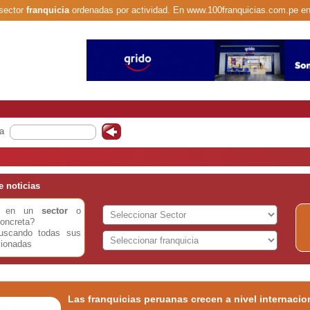
 sector
franquicia
ordenadas por actividad. En www.100franquicias.com.pe en
a
 noticias
do en un
sector
o
oncreta?
buscando todas sus
cionadas
Las franquicias peruanas crecen a nivel internacio