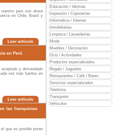
Educación / Idiomas
 nuestro país son ahora
Impresión / Copisterías
uerza en Chile, Brasil y
Informática / Internet
Inmobiliarias
Limpieza / Lavanderías
Leer artículo
Moda
Muebles / Decoración
cia en Perú
Ocio / Actividades
Productos especializados
ás aceptado y demandado
Regalo / Juguetes
cada vez más fuertes en
Restaurantes / Café / Bares
Servicios especializados
Telefonía
Transporte
Leer artículo
Vehículos
en las franquicias
 el que es posible poner