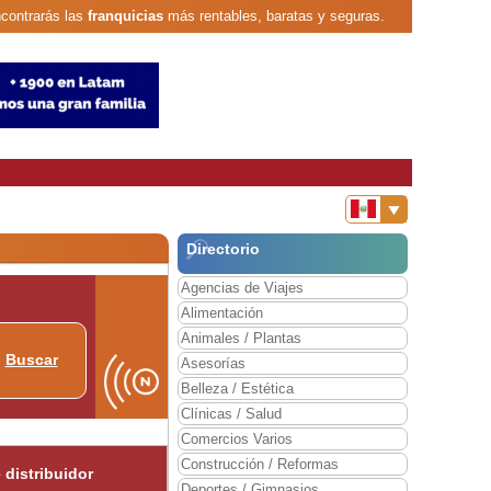
contrarás las
franquicias
más rentables, baratas y seguras.
Directorio
Agencias de Viajes
Alimentación
Animales / Plantas
Buscar
Asesorías
Belleza / Estética
Clínicas / Salud
Comercios Varios
Construcción / Reformas
distribuidor
Deportes / Gimnasios