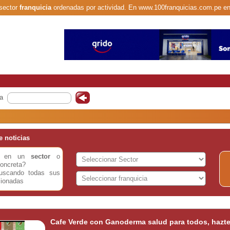
 sector
franquicia
ordenadas por actividad. En www.100franquicias.com.pe en
a
 noticias
do en un
sector
o
oncreta?
buscando todas sus
cionadas
Cafe Verde con Ganoderma salud para todos, hazte 