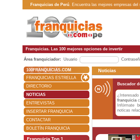
Franquicias de Perú
. Encuentra las mejores empresas del
Franquicias. Las 100 mejores opciones de invertir
Área franquiciador:
Usuario
Contraseñ
100FRANQUICIAS.COM
Noticias
FRANQUICIAS ESTRELLA
Buscador de
DIRECTORIO
NOTICIAS
¿Interesa
franquicia
c
ENTREVISTAS
Infórmate 
noticas rela
INSERTAR FRANQUICIA
CONTACTAR
BOLETÍN FRANQUICIA
Franquicia Top 1