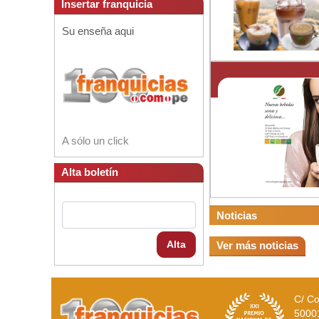
Insertar franquicia
Su enseña aqui
A sólo un click
Alta boletín
Noticias
Alta
Ver más noticias
C/ Co
5000