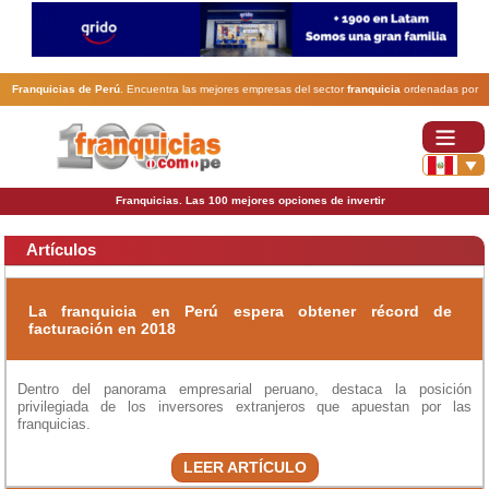
Franquicias de Perú
. Encuentra las mejores empresas del sector
franquicia
ordenadas por
actividad. En www.100franquicias.com.pe encontrarás las
franquicias
más rentables, baratas y
seguras.
Franquicias. Las 100 mejores opciones de invertir
Artículos
La franquicia en Perú espera obtener récord de
facturación en 2018
Dentro del panorama empresarial peruano, destaca la posición
privilegiada de los inversores extranjeros que apuestan por las
franquicias.
LEER ARTÍCULO