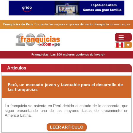
Franquicias de Perú
. Encuentra las mejores empresas del sector
franquicia
ordenadas por
actividad. En www.100franquicias.com.pe encontrarás las
franquicias
más rentables, baratas y
seguras.
Franquicias. Las 100 mejores opciones de invertir
Artículos
Perú, un mercado joven y favorable para el desarrollo de
las franquicias
La franquicia se asienta en Perú debido al estado de la economía, que
sigue presentando una de las mayores tasas de crecimiento en
América Latina.
LEER ARTÍCULO