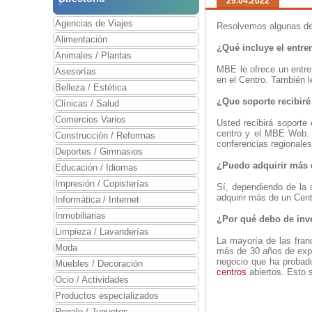
29.04.2022
Agencias de Viajes
Resolvemos algunas de 
Alimentación
¿Qué incluye el entr
Animales / Plantas
MBE le ofrece un entr
Asesorías
en el Centro. También 
Belleza / Estética
¿Que soporte recibir
Clínicas / Salud
Comercios Varios
Usted recibirá soporte
centro y el MBE Web. F
Construcción / Reformas
conferencias regionale
Deportes / Gimnasios
¿Puedo adquirir más 
Educación / Idiomas
Impresión / Copisterías
Sí, dependiendo de la 
adquirir más de un Cent
Informática / Internet
Inmobiliarias
¿Por qué debo de inve
Limpieza / Lavanderías
La mayoría de las fran
Moda
más de 30 años de expe
negocio que ha probad
Muebles / Decoración
centros
abiertos. Esto s
Ocio / Actividades
Productos especializados
Regalo / Juguetes