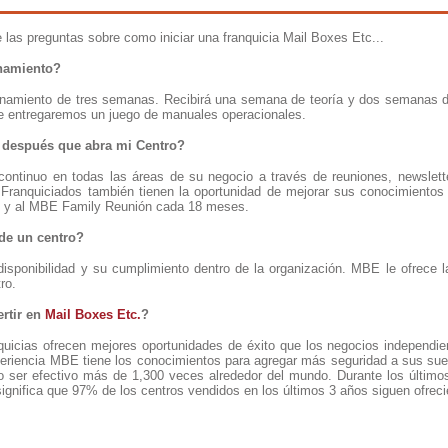
las preguntas sobre como iniciar una franquicia Mail Boxes Etc...
enamiento?
enamiento de tres semanas. Recibirá una semana de teoría y dos semanas 
le entregaremos un juego de manuales operacionales.
é después que abra mi Centro?
 continuo en todas las áreas de su negocio a través de reuniones, newslette
ranquiciados también tienen la oportunidad de mejorar sus conocimientos 
s y al MBE Family Reunión cada 18 meses.
de un centro?
disponibilidad y su cumplimiento dentro de la organización. MBE le ofrece l
ro.
rtir en
Mail Boxes Etc.
?
quicias ofrecen mejores oportunidades de éxito que los negocios independi
riencia MBE tiene los conocimientos para agregar más seguridad a sus sueñ
o ser efectivo más de 1,300 veces alrededor del mundo. Durante los últi
ignifica que 97% de los centros vendidos en los últimos 3 años siguen ofrecien