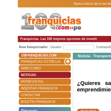
Nueva noticia de la red 
Franquicias. Las 100 mejores opciones de invertir
Área franquiciador:
Usuario
Contraseñ
100FRANQUICIAS.COM
Noticia - Transport
FRANQUICIAS ESTRELLA
DIRECTORIO
NOTICIAS
ENTREVISTAS
¿Quieres s
INSERTAR FRANQUICIA
emprendimie
CONTACTAR
BOLETÍN FRANQUICIA
Directorio