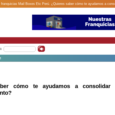
de franquicias Mail Boxes Etc Perú. ¿Quieres saber cómo te ayudamos a conso
a
e
aber cómo te ayudamos a consolidar 
nto?