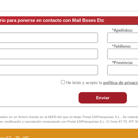
rio para ponerse en contacto con Mail Boxes Etc
*Apellidos:
*Teléfono:
*Provincia:
He leído y acepto la
política de privac
Enviar
trados en un fichero inscrito en la AEPD del que es titular Portal 100Franquicias S.L.. Se cederán 
so, rectificación y cancelación contactando con Portal 100Franquicias S.L. C/ Coso 67-75, 4ºF, 