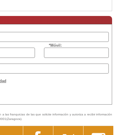
*Móvil:
idad
a las franquicias de las que solicite información y autoriza a recibir información
50001(Zaragoza).