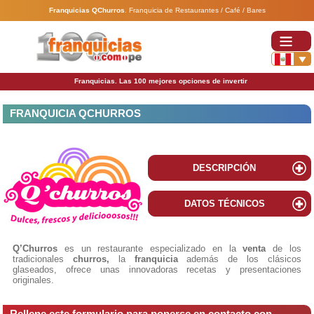
Franquicias QChurros
.
Franquicia de Restaurantes / Café / Bares
Franquicias. Las 100 mejores opciones de invertir
FRANQUICIA QCHURROS
DESCRIPCIÓN
DATOS TÉCNICOS
Q’Churros
es un restaurante especializado en la
venta
de los
tradicionales
churros,
la
franquicia
además de los clásicos
glaseados, ofrece unas innovadoras recetas y presentaciones
originales.
Rellene este formulario para ponerse en contacto con