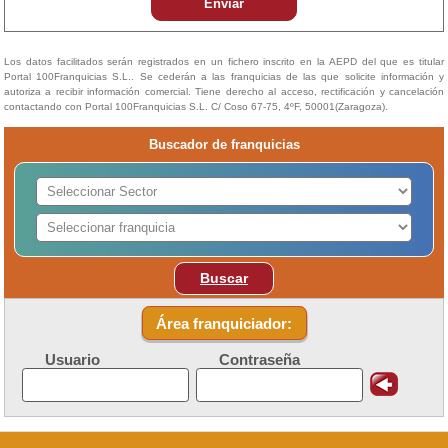
Enviar
Los datos facilitados serán registrados en un fichero inscrito en la AEPD del que es titular
Portal 100Franquicias S.L.. Se cederán a las franquicias de las que solicite información y
autoriza a recibir información comercial. Tiene derecho al acceso, rectificación y cancelación
contactando con Portal 100Franquicias S.L. C/ Coso 67-75, 4ºF, 50001(Zaragoza).
Buscador de franquicias
Buscar
Área franquiciador:
Usuario
Contraseña