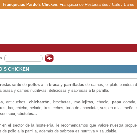
Franquicias Pardo's Chicken
.
Franquicia de Restaurantes / Café / Bares
a
O'S CHICKEN
restaurante
de
pollos
a la
brasa
y
parrilladas
de carnes, el plato bandera 
a brasa y carnes nutritivas, deliciosas y sabrosas a la parrilla.
os
, anticuchos,
chicharrón
, brochetas,
mollejitas
, choclo,
papa
dorada,
tres, bar, chicha, helado, tres leches, torta de
chocolate, suspiro a la limeña
pisco sour,
cócteles…
r en el sector de la hostelería, le recomendamos que valore nuestra propu
 de pollo a la parrilla, además de sabrosa es nutritiva y saludable.