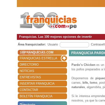
Franquicias. Las 100 mejores opciones de invertir
Área franquiciador:
Usuario
Contraseñ
100FRANQUICIAS.COM
FRANQUICIA PARD
FRANQUICIAS ESTRELLA
DIRECTORIO
Pardo’s Chicken
es un
los pollos preparados a l
NOTICIAS
ENTREVISTAS
Disponemos de
pique
carnes,
bife, lomo
, pos
INSERTAR FRANQUICIA
naturales
, algarrobita, 
CONTACTAR
Si le interesa emprende
BOLETÍN FRANQUICIA
nosotros, ya que la carne
Directorio