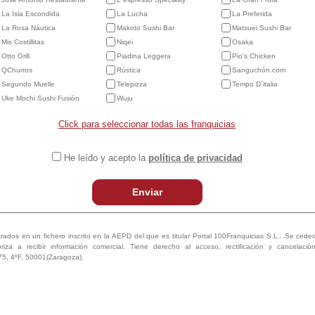
La Isla Escondida
La Lucha
La Preferida
La Rosa Náutica
Makoto Sushi Bar
Matsuei Sushi Bar
Mis Costillitas
Niqei
Osaka
Otto Grill
Piadina Leggera
Pio's Chicken
QChurros
Rústica
Sanguchón.com
Segundo Muelle
Telepizza
Tempo D´italia
Uke Mochi Sushi Fusión
Wuju
Click para seleccionar todas las franquicias
He leído y acepto la
política de privacidad
Enviar
trados en un fichero inscrito en la AEPD del que es titular Portal 100Franquicias S.L.. Se ceder
oriza a recibir información comercial. Tiene derecho al acceso, rectificación y cancelaci
75, 4ºF, 50001(Zaragoza).