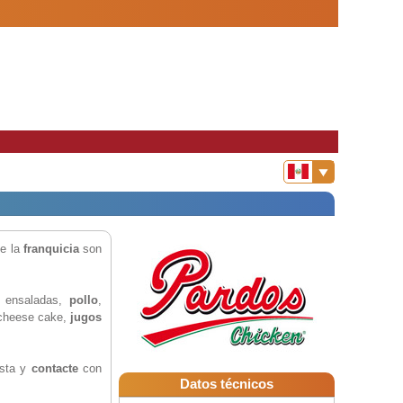
de la
franquicia
son
 ensaladas,
pollo
,
, cheese cake,
jugos
esta y
contacte
con
Datos técnicos