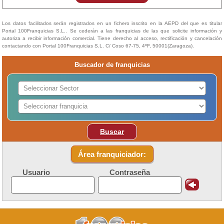
Los datos facilitados serán registrados en un fichero inscrito en la AEPD del que es titular
Portal 100Franquicias S.L.. Se cederán a las franquicias de las que solicite información y
autoriza a recibir información comercial. Tiene derecho al acceso, rectificación y cancelación
contactando con Portal 100Franquicias S.L. C/ Coso 67-75, 4ºF, 50001(Zaragoza).
Buscador de franquicias
Buscar
Área franquiciador:
Usuario
Contraseña