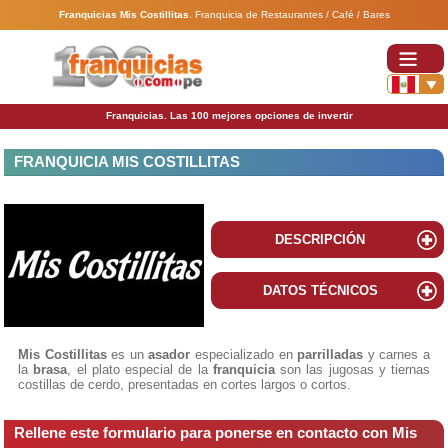
Franquicias Mis Costillitas
.
Franquicia de Restaurantes / Café / Bares
Franquicias. Las 100 mejores opciones de invertir
FRANQUICIA MIS COSTILLITAS
DESCRIPCIÓN
DATOS TÉCNICOS
Mis Costillitas
es un
asador
especializado en
parrilladas
y carnes a
la
brasa
, el plato especial de la
franquicia
son las jugosas y tiernas
costillas de cerdo, presentadas en cortes largos o cortos.
Rellene este formulario para ponerse en contacto con Mis