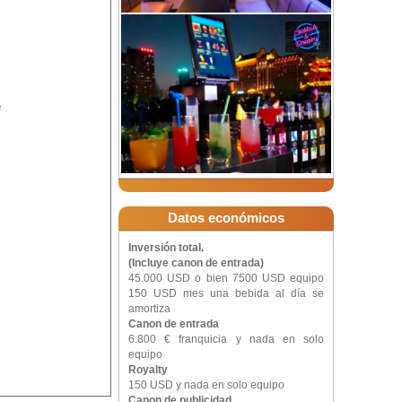
e
Datos económicos
Inversión total.
(Incluye canon de entrada)
45.000 USD o bien 7500 USD equipo
150 USD mes una bebida al día se
amortiza
Canon de entrada
6.800 € franquicia y nada en solo
equipo
Royalty
150 USD y nada en solo equipo
Canon de publicidad