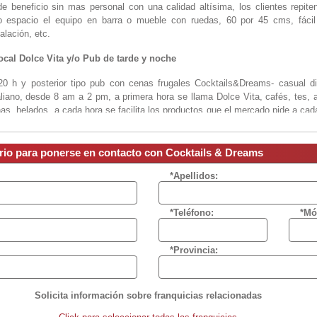
 beneficio sin mas personal con una calidad altísima, los clientes repite
o espacio el equipo en barra o mueble con ruedas, 60 por 45 cms, fáci
alación, etc.
ocal Dolce Vita y/o Pub de tarde y noche
0 h y posterior tipo pub con cenas frugales Cocktails&Dreams- casual din
aliano, desde 8 am a 2 pm, a primera hora se llama Dolce Vita, cafés, tes, ap
inas, helados, a cada hora se facilita los productos que el mercado pide a c
transforma en Cocktails & Dreams donde se puede beber 45 tipos de cocktails y
Casual Diner
ario para ponerse en contacto con Cocktails & Dreams
asual Diner de 18pm a 2 pm con comida también rápida y ms dedicado al en
*Apellidos:
o podemos vender con un mayor margen. También se tiene exclusiva de zo
*Teléfono:
*Mó
rticulares y horeca de amplia zona exclusiva doblando el beneficio. Altísi
*Provincia:
Solicita información sobre franquicias relacionadas