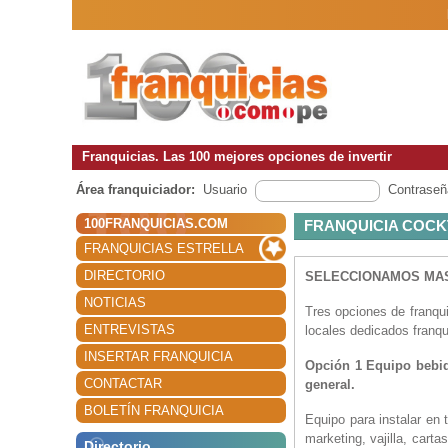
Franquicias. Las 100 mejores opciones de invertir
Área franquiciador:
Usuario
Contraseñ
100FRANQUICIAS.COM
FRANQUICIA COCK
FRANQUICIAS ESTRELLA
DIRECTORIO
SELECCIONAMOS MAS
NOTICIAS
Tres opciones de franqui
ENTREVISTAS
locales dedicados franqu
INSERTAR FRANQUICIA
Opción 1
Equipo bebid
CONTACTAR
general.
BOLETÍN FRANQUICIA
Equipo para instalar en 
marketing, vajilla, carta
Directorio