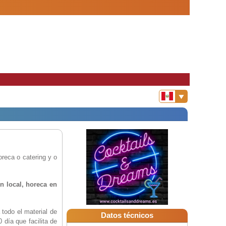
s
oreca o catering y o
n local, horeca en
 todo el material de
Datos técnicos
0 día que facilita de