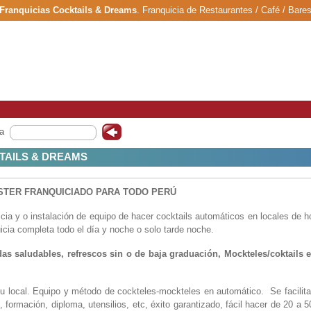
Franquicias Cocktails & Dreams
.
Franquicia de Restaurantes / Café / Bare
a
TAILS & DREAMS
TER FRANQUICIADO PARA TODO PERÚ
cia y o instalación de equipo de hacer cocktails automáticos en locales de h
icia completa todo el día y noche o solo tarde noche.
as saludables, refrescos sin o de baja graduación, Mockteles/coktails e
tu local. Equipo y método de cockteles-mockteles en automático. Se facilita
s, formación, diploma, utensilios, etc, éxito garantizado, fácil hacer de 20 a 5