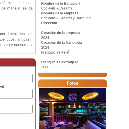
n fácilmente, zonas
Nombre de la franquicia
l de manejar se da
Cocktails & Dreams
Nombre de la empresa
Cocktails & Dreams y Dolce Vita
Dirección
Creación de la empresa
er. Local tipo bar,
2024
eritivos, antipasti,
Creacion de la franquicia
ada hora y consume y
2024
 aperitivos.
Franquicias Perú
Franquicias extranjero
2000
terteiment y tiempo
Fotos
na para distribuir
vil:
ma rentabilidad con