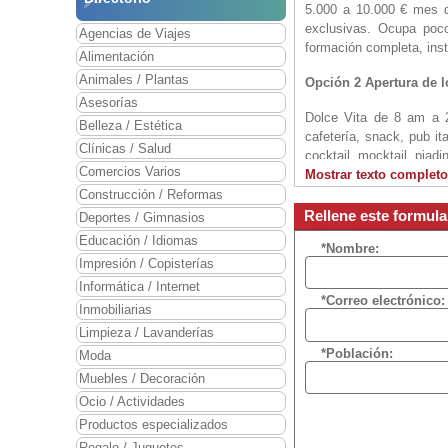
5.000 a 10.000 € mes de
exclusivas. Ocupa poc
Agencias de Viajes
formación completa, inst
Alimentación
Animales / Plantas
Opción 2 Apertura de l
Asesorías
Dolce Vita de 8 am a 2
Belleza / Estética
cafetería, snack, pub it
Clínicas / Salud
cocktail, mocktail, piad
Comercios Varios
a partir de las 20 h se 
Mostrar texto completo
Construcción / Reformas
Opción 3. Italian Pub-
Rellene este formul
Deportes / Gimnasios
Educación / Idiomas
Modelo 3 Italian Pub-C
*Nombre:
Impresión / Copisterías
libre.
Informática / Internet
Al dar un valor añadid
*Correo electrónico:
Inmobiliarias
capsulas a empresas, pa
Limpieza / Lavanderías
poco personal.
*Población:
Moda
Muebles / Decoración
Ocio / Actividades
Productos especializados
Regalo / Juguetes