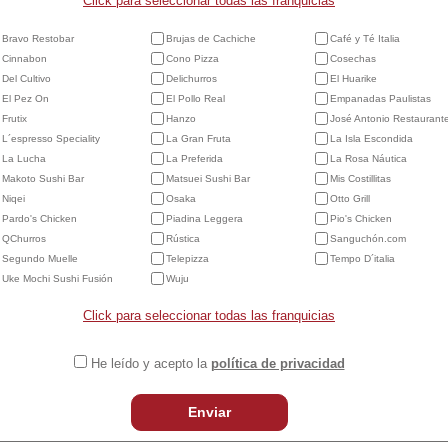
Click para seleccionar todas las franquicias
Bravo Restobar
Brujas de Cachiche
Café y Té Italia
Cinnabon
Cono Pizza
Cosechas
Del Cultivo
Delichurros
El Huarike
El Pez On
El Pollo Real
Empanadas Paulistas
Frutix
Hanzo
José Antonio Restaurant
L´espresso Speciality
La Gran Fruta
La Isla Escondida
La Lucha
La Preferida
La Rosa Náutica
Makoto Sushi Bar
Matsuei Sushi Bar
Mis Costillitas
Niqei
Osaka
Otto Grill
Pardo's Chicken
Piadina Leggera
Pio's Chicken
QChurros
Rústica
Sanguchón.com
Segundo Muelle
Telepizza
Tempo D´italia
Uke Mochi Sushi Fusión
Wuju
Click para seleccionar todas las franquicias
He leído y acepto la
política de privacidad
Enviar