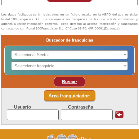
Los datos facilitados serán registrados en un fichero inscrito en la AEPD del que es titular
Portal 100Franquicias S.L.. Se cederán a las franquicias de las que solicite información y
autoriza a recibir información comercial. Tiene derecho al acceso, rectificación y cancelación
contactando con Portal 100Franquicias S.L. C/ Coso 67-75, 4ºF, 50001(Zaragoza).
Buscador de franquicias
Buscar
Área franquiciador:
Usuario
Contraseña