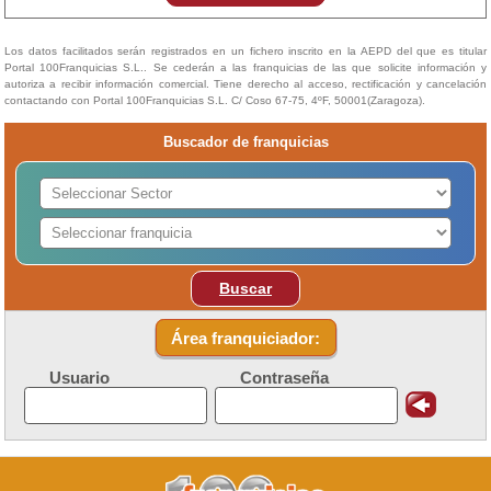
Los datos facilitados serán registrados en un fichero inscrito en la AEPD del que es titular
Portal 100Franquicias S.L.. Se cederán a las franquicias de las que solicite información y
autoriza a recibir información comercial. Tiene derecho al acceso, rectificación y cancelación
contactando con Portal 100Franquicias S.L. C/ Coso 67-75, 4ºF, 50001(Zaragoza).
Buscador de franquicias
Buscar
Área franquiciador:
Usuario
Contraseña