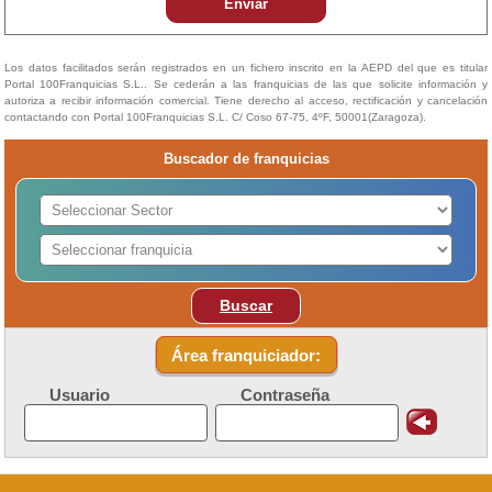
Enviar
Los datos facilitados serán registrados en un fichero inscrito en la AEPD del que es titular
Portal 100Franquicias S.L.. Se cederán a las franquicias de las que solicite información y
autoriza a recibir información comercial. Tiene derecho al acceso, rectificación y cancelación
contactando con Portal 100Franquicias S.L. C/ Coso 67-75, 4ºF, 50001(Zaragoza).
Buscador de franquicias
Buscar
Área franquiciador:
Usuario
Contraseña