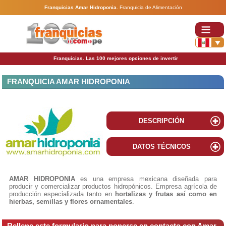
Franquicias Amar Hidroponia
.
Franquicia de Alimentación
Franquicias. Las 100 mejores opciones de invertir
FRANQUICIA AMAR HIDROPONIA
DESCRIPCIÓN
DATOS TÉCNICOS
AMAR HIDROPONIA
es una empresa mexicana diseñada para
producir y comercializar productos hidropónicos. Empresa agrícola de
producción especializada tanto en
hortalizas y frutas así como en
hierbas, semillas y flores ornamentales
.
Rellene este formulario para ponerse en contacto con Amar