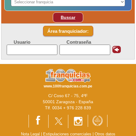
Buscar
Área franquiciador:
Usuario
Contraseña
www.100franquicias.com.pe
C/ Coso 67 - 75, 4ºF
50001 Zaragoza - España
Tlf. 0034 + 976 228 839
Nota Legal
|
Estipulaciones comerciales
|
Otros datos