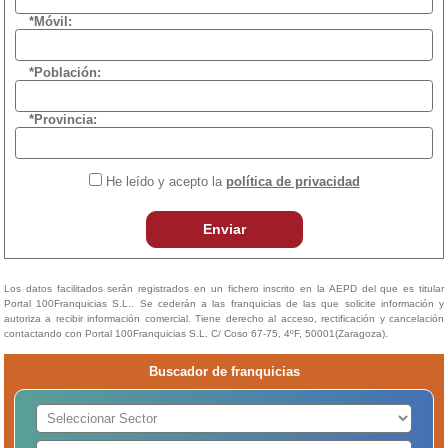
*Móvil:
*Población:
*Provincia:
He leído y acepto la
política de privacidad
Enviar
Los datos facilitados serán registrados en un fichero inscrito en la AEPD del que es titular
Portal 100Franquicias S.L.. Se cederán a las franquicias de las que solicite información y
autoriza a recibir información comercial. Tiene derecho al acceso, rectificación y cancelación
contactando con Portal 100Franquicias S.L. C/ Coso 67-75, 4ºF, 50001(Zaragoza).
Buscador de franquicias