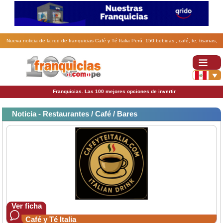
Nueva noticia de la red de franquicias Café y Té Italia Perú. 150 bebidas , café, te, tisanas,
chocolates en capsulas y granel en exclusiva de Italia en su local y 25 tipos de comida Piadinas
exclusivas.
Franquicias. Las 100 mejores opciones de invertir
Noticia - Restaurantes / Café / Bares
Ver ficha
Café y Té Italia