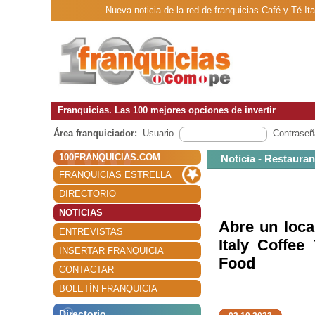
Nueva noticia de la red de franquicias Café y Té Ita
Franquicias. Las 100 mejores opciones de invertir
Área franquiciador:
Usuario
Contraseñ
100FRANQUICIAS.COM
Noticia - Restauran
FRANQUICIAS ESTRELLA
DIRECTORIO
NOTICIAS
Abre un loca
ENTREVISTAS
Italy Coffee 
INSERTAR FRANQUICIA
Food
CONTACTAR
BOLETÍN FRANQUICIA
Directorio