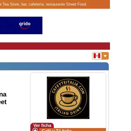
e Tea Store, bar, cafetería, restaurante Street Food.
ona
eet
Ver ficha
Café y Té Italia