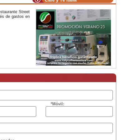
estaurante Street
ués de gastos en
*Móvil: