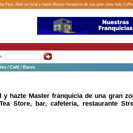
lia Perú. Abre un local y hazte Master franquicia de una gran zona Italy Coffe
a
tes / Café / Bares
l y hazte Master franquicia de una gran z
Tea Store, bar, cafetería, restaurante Str