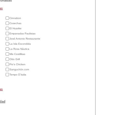
cionadas
as
Cinnabon
Cosechas
El Huarike
Empanadas Paulistas
José Antonio Restaurante
La Isla Escondida
La Rosa Náutica
Mis Costillitas
Otto Grill
Pio's Chicken
Sanguchón.com
Tempo D´italia
as
idad