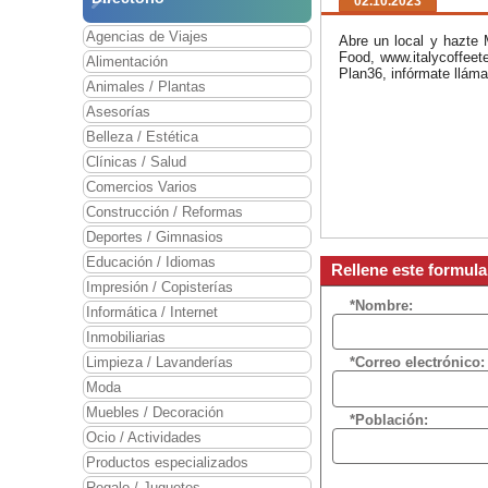
02.10.2023
Agencias de Viajes
Abre un local y hazte M
Food, www.italycoffee
Alimentación
Plan36, infórmate lláma
Animales / Plantas
Asesorías
Belleza / Estética
Clínicas / Salud
Comercios Varios
Construcción / Reformas
Deportes / Gimnasios
Educación / Idiomas
Rellene este formula
Impresión / Copisterías
*Nombre:
Informática / Internet
Inmobiliarias
Limpieza / Lavanderías
*Correo electrónico:
Moda
Muebles / Decoración
*Población:
Ocio / Actividades
Productos especializados
Regalo / Juguetes