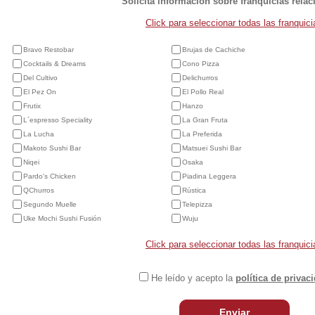
Solicita información sobre franquicias rela
Click para seleccionar todas las franquici
Bravo Restobar
Brujas de Cachiche
Cocktails & Dreams
Cono Pizza
Del Cultivo
Delichurros
El Pez On
El Pollo Real
Frutix
Hanzo
L´espresso Speciality
La Gran Fruta
La Lucha
La Preferida
Makoto Sushi Bar
Matsuei Sushi Bar
Niqei
Osaka
Pardo's Chicken
Piadina Leggera
QChurros
Rústica
Segundo Muelle
Telepizza
Uke Mochi Sushi Fusión
Wuju
Click para seleccionar todas las franquici
He leído y acepto la
política de privac
Enviar