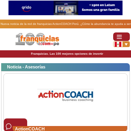
Nueva noticia de la red de franquicias ActionCOACH Perú. ¿Cómo la abundancia te ayuda a ser
un líder exitoso en los negocios?.
Franquicias. Las 100 mejores opciones de invertir
Noticia - Asesorías
ActionCOACH