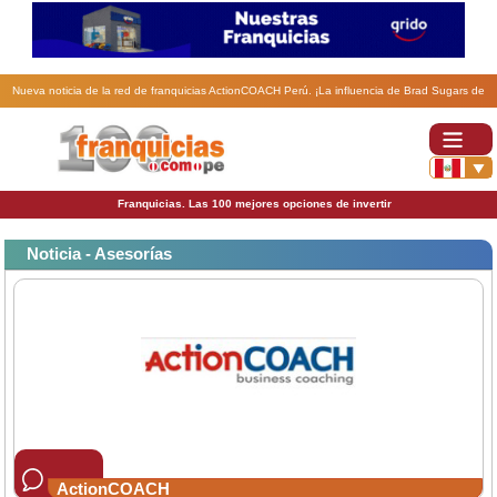
Nueva noticia de la red de franquicias ActionCOACH Perú. ¡La influencia de Brad Sugars de
ActionCOACH es destacada en el mundo de las franquicias españolas!.
Franquicias. Las 100 mejores opciones de invertir
Noticia - Asesorías
ActionCOACH