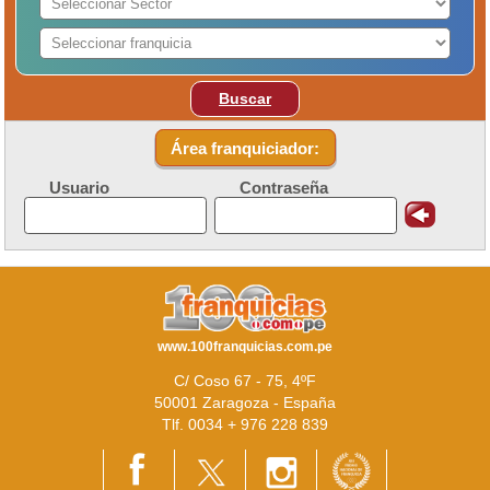
Buscar
Área franquiciador:
Usuario
Contraseña
www.100franquicias.com.pe
C/ Coso 67 - 75, 4ºF
50001 Zaragoza - España
Tlf. 0034 + 976 228 839