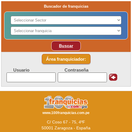
Buscador de franquicias
Buscar
Área franquiciador:
Usuario
Contraseña
www.100franquicias.com.pe
C/ Coso 67 - 75, 4ºF
50001 Zaragoza - España