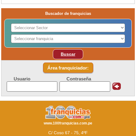
Buscador de franquicias
Buscar
Área franquiciador:
Usuario
Contraseña
www.100franquicias.com.pe
C/ Coso 67 - 75, 4ºF