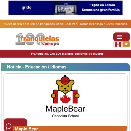
Nueva noticia de la red de franquicias Maple Bear Perú. Maple Bear llega nuevos territorios.
Franquicias. Las 100 mejores opciones de invertir
Noticia - Educación / Idiomas
Maple Bear