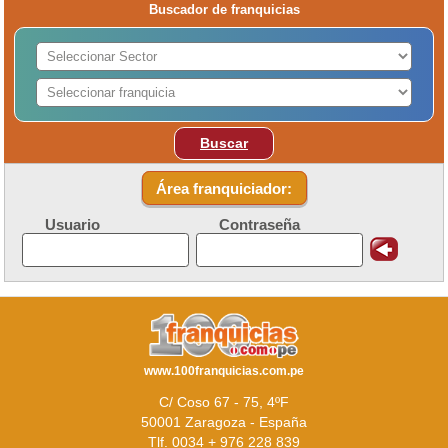
Buscador de franquicias
Buscar
Área franquiciador:
Usuario
Contraseña
www.100franquicias.com.pe
C/ Coso 67 - 75, 4ºF
50001 Zaragoza - España
Tlf. 0034 + 976 228 839