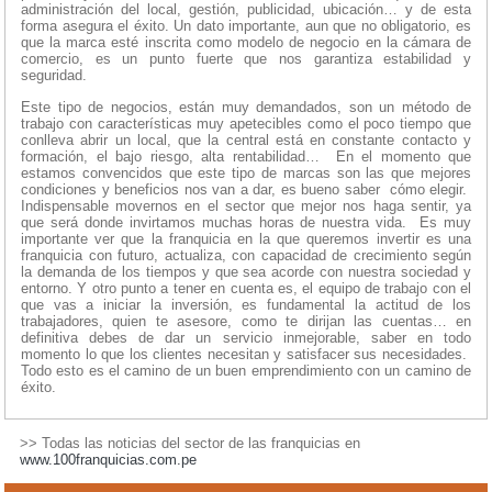
administración del local, gestión, publicidad, ubicación… y de esta
forma asegura el éxito. Un dato importante, aun que no obligatorio, es
que la marca esté inscrita como modelo de negocio en la cámara de
comercio, es un punto fuerte que nos garantiza estabilidad y
seguridad.
Este tipo de negocios, están muy demandados, son un método de
trabajo con características muy apetecibles como el poco tiempo que
conlleva abrir un local, que la central está en constante contacto y
formación, el bajo riesgo, alta rentabilidad… En el momento que
estamos convencidos que este tipo de marcas son las que mejores
condiciones y beneficios nos van a dar, es bueno saber cómo elegir.
Indispensable movernos en el sector que mejor nos haga sentir, ya
que será donde invirtamos muchas horas de nuestra vida. Es muy
importante ver que la franquicia en la que queremos invertir es una
franquicia con futuro, actualiza, con capacidad de crecimiento según
la demanda de los tiempos y que sea acorde con nuestra sociedad y
entorno. Y otro punto a tener en cuenta es, el equipo de trabajo con el
que vas a iniciar la inversión, es fundamental la actitud de los
trabajadores, quien te asesore, como te dirijan las cuentas… en
definitiva debes de dar un servicio inmejorable, saber en todo
momento lo que los clientes necesitan y satisfacer sus necesidades.
Todo esto es el camino de un buen emprendimiento con un camino de
éxito.
>> Todas las noticias del sector de las franquicias en
www.100franquicias.com.pe