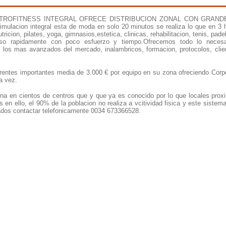
TROFITNESS INTEGRAL OFRECE DISTRIBUCION ZONAL CON GRAN
mulacion integral esta de moda en solo 20 minutos se realiza lo que en 3 h
utricion, pilates, yoga, gimnasios,estetica, clinicas, rehabilitacion, tenis, pade
so rapidamente con poco esfuerzo y tiempo.Ofrecemos todo lo necesa
 los mas avanzados del mercado, inalambricos, formacion, protocolos, clie
rentes importantes media de 3.000 € por equipo en su zona ofreciendo Corp
a vez.
na en cientos de centros que y que ya es conocido por lo que locales pro
s en ello, el 90% de la poblacion no realiza a vcitividad fisica y este sist
sados contactar telefonicamente 0034 673366528.