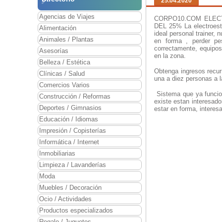
25.04.2020
Agencias de Viajes
CORPO10.COM ELEC
DEL 25% La electroesti
Alimentación
ideal personal trainer, n
Animales / Plantas
en forma , perder pe
correctamente, equipos
Asesorías
en la zona.
Belleza / Estética
Obtenga ingresos recur
Clínicas / Salud
una a diez personas a l
Comercios Varios
Sistema que ya funcio
Construcción / Reformas
existe estan interesado
Deportes / Gimnasios
estar en forma, intere
Educación / Idiomas
Impresión / Copisterías
Informática / Internet
Inmobiliarias
Limpieza / Lavanderías
Moda
Muebles / Decoración
Ocio / Actividades
Productos especializados
Regalo / Juguetes