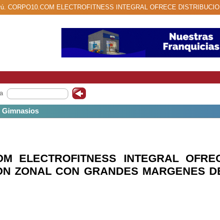
rpo 10 Perú. CORPO10.COM ELECTROFITNESS INTEGRAL OFRECE DISTRI
a
 / Gimnasios
OM ELECTROFITNESS INTEGRAL OFRE
ION ZONAL CON GRANDES MARGENES D