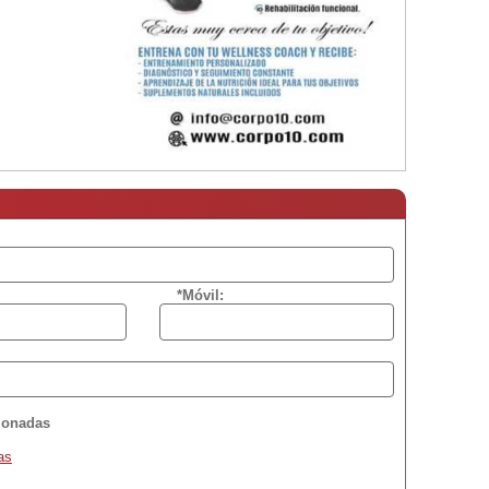
*Móvil:
cionadas
as