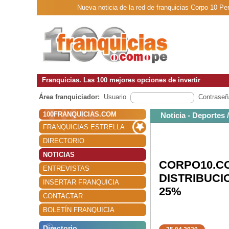
Nueva noticia de la red de franquicias Co
Franquicias. Las 100 mejores opciones de invertir
Área franquiciador:
Usuario
Contraseñ
100FRANQUICIAS.COM
Noticia - Deportes
FRANQUICIAS ESTRELLA
DIRECTORIO
NOTICIAS
CORPO10.C
ENTREVISTAS
DISTRIBUC
INSERTAR FRANQUICIA
25%
CONTACTAR
BOLETÍN FRANQUICIA
Directorio