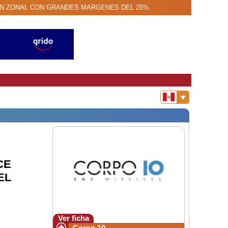
BUCION ZONAL CON GRANDES MARGENES DEL 25%.
CE
EL
Ver ficha
Corpo 10