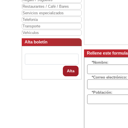
Restaurantes / Café / Bares
Servicios especializados
Telefonía
Transporte
Vehículos
Alta boletín
Rellene este formul
*Nombre:
Alta
*Correo electrónico:
*Población: