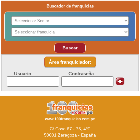
Buscador de franquicias
Buscar
Área franquiciador:
Usuario
Contraseña
www.100franquicias.com.pe
C/ Coso 67 - 75, 4ºF
50001 Zaragoza - España