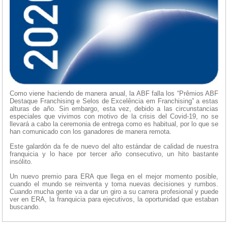
Como viene haciendo de manera anual, la ABF falla los “Prêmios ABF
Destaque Franchising e Selos de Excelência em Franchising” a estas
alturas de año. Sin embargo, esta vez, debido a las circunstancias
especiales que vivimos con motivo de la crisis del Covid-19, no se
llevará a cabo la ceremonia de entrega como es habitual, por lo que se
han comunicado con los ganadores de manera remota.
Este galardón da fe de nuevo del alto estándar de calidad de nuestra
franquicia y lo hace por tercer año consecutivo, un hito bastante
insólito.
Un nuevo premio para ERA que llega en el mejor momento posible,
cuando el mundo se reinventa y toma nuevas decisiones y rumbos.
Cuando mucha gente va a dar un giro a su carrera profesional y puede
ver en ERA, la franquicia para ejecutivos, la oportunidad que estaban
buscando.