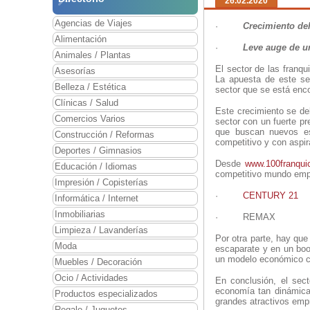
26.02.2020
Agencias de Viajes
·
Crecimiento del
Alimentación
·
Leve auge de u
Animales / Plantas
El sector de las franqu
Asesorías
La apuesta de este se
Belleza / Estética
sector que se está enc
Clínicas / Salud
Este crecimiento se de
Comercios Varios
sector con un fuerte p
que buscan nuevos es
Construcción / Reformas
competitivo y con aspir
Deportes / Gimnasios
Desde
www.100franqui
Educación / Idiomas
competitivo mundo empr
Impresión / Copisterías
·
CENTURY 21
Informática / Internet
Inmobiliarias
·
REMAX
Limpieza / Lavanderías
Por otra parte, hay que
Moda
escaparate y en un boo
un modelo económico cr
Muebles / Decoración
Ocio / Actividades
En conclusión, el sect
economía tan dinámica 
Productos especializados
grandes atractivos empr
Regalo / Juguetes