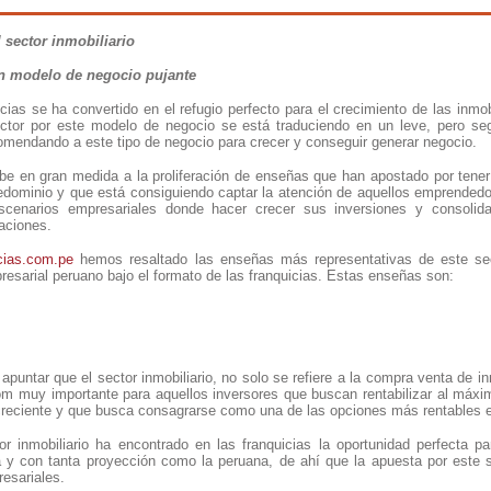
 sector inmobiliario
n modelo de negocio pujante
icias se ha convertido en el refugio perfecto para el crecimiento de las inmob
ctor por este modelo de negocio se está traduciendo en un leve, pero se
omendando a este tipo de negocio para crecer y conseguir generar negocio.
be en gran medida a la proliferación de enseñas que han apostado por tene
redominio y que está consiguiendo captar la atención de aquellos emprendedo
cenarios empresariales donde hacer crecer sus inversiones y consolid
aciones.
cias.com.pe
hemos resaltado las enseñas más representativas de este se
esarial peruano bajo el formato de las franquicias. Estas enseñas son:
 apuntar que el sector inmobiliario, no solo se refiere a la compra venta de 
m muy importante para aquellos inversores que buscan rentabilizar al máxi
eciente y que busca consagrarse como una de las opciones más rentables en
or inmobiliario ha encontrado en las franquicias la oportunidad perfecta 
y con tanta proyección como la peruana, de ahí que la apuesta por este 
esariales.