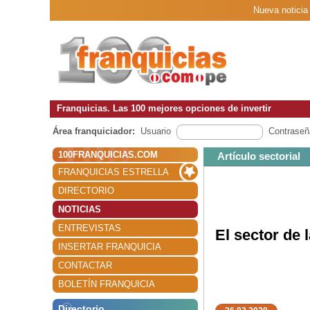
Nueva noticia 
Franquicias. Las 100 mejores opciones de invertir
Área franquiciador:
Usuario
Contraseñ
100FRANQUICIAS.COM
Artículo sectorial
FRANQUICIAS ESTRELLA
DIRECTORIO
NOTICIAS
ENTREVISTAS
El sector de 
INSERTAR FRANQUICIA
CONTACTAR
BOLETÍN FRANQUICIA
Directorio