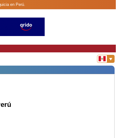
quicia en Perú.
Perú