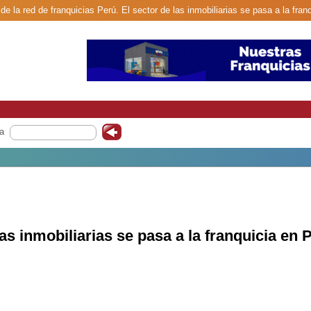
de la red de franquicias Perú. El sector de las inmobiliarias se pasa a la fran
a
las inmobiliarias se pasa a la franquicia en 