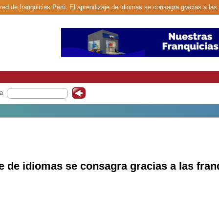
 red de franquicias Perú. El aprendizaje de idiomas se consagra gracias a las 
a
e de idiomas se consagra gracias a las fran