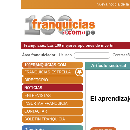
Nueva noticia de la
Franquicias. Las 100 mejores opciones de invertir
Área franquiciador:
Usuario
Contraseñ
100FRANQUICIAS.COM
Artículo sectorial
FRANQUICIAS ESTRELLA
DIRECTORIO
NOTICIAS
ENTREVISTAS
El aprendizaj
INSERTAR FRANQUICIA
CONTACTAR
BOLETÍN FRANQUICIA
Directorio