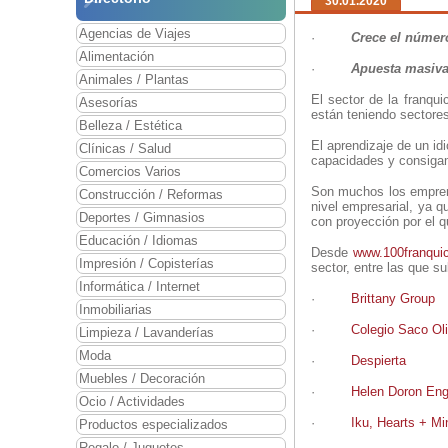
30.01.2020
Agencias de Viajes
·
Crece el númer
Alimentación
·
Apuesta masiva
Animales / Plantas
El sector de la franqu
Asesorías
están teniendo sectore
Belleza / Estética
El aprendizaje de un i
Clínicas / Salud
capacidades y consigamo
Comercios Varios
Son muchos los emprend
Construcción / Reformas
nivel empresarial, ya 
Deportes / Gimnasios
con proyección por el 
Educación / Idiomas
Desde
www.100franqui
Impresión / Copisterías
sector, entre las que 
Informática / Internet
·
Brittany Group
Inmobiliarias
·
Colegio Saco Ol
Limpieza / Lavanderías
Moda
·
Despierta
Muebles / Decoración
·
Helen Doron Eng
Ocio / Actividades
·
Iku, Hearts + Mi
Productos especializados
Regalo / Juguetes