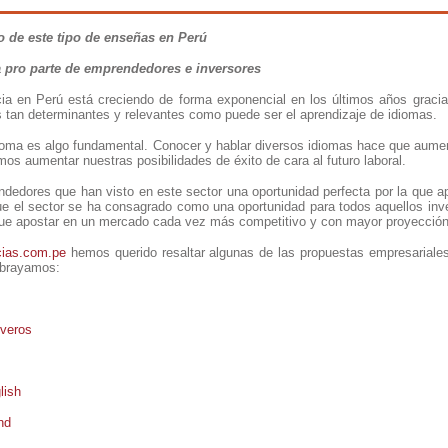
o de este tipo de enseñas en Perú
 pro parte de emprendedores e inversores
icia en Perú está creciendo de forma exponencial en los últimos años graci
s tan determinantes y relevantes como puede ser el aprendizaje de idiomas.
dioma es algo fundamental. Conocer y hablar diversos idiomas hace que aum
s aumentar nuestras posibilidades de éxito de cara al futuro laboral.
edores que han visto en este sector una oportunidad perfecta por la que ap
que el sector se ha consagrado como una oportunidad para todos aquellos in
que apostar en un mercado cada vez más competitivo y con mayor proyección, 
cias.com.pe
hemos querido resaltar algunas de las propuestas empresariale
subrayamos:
iveros
lish
nd