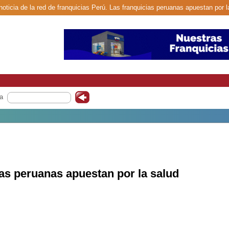
oticia de la red de franquicias Perú. Las franquicias peruanas apuestan por l
a
ias peruanas apuestan por la salud