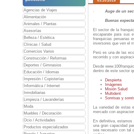
03.10.2019
Agencias de Viajes
·
Auge de un sec
Alimentación
·
Buenas expectat
Animales / Plantas
El sector de la franqu
Asesorías
escaparate para sus e
Belleza / Estética
franquicias peruanas 
inversores que ven el 
Clínicas / Salud
Comercios Varios
Perú es una de las ec
recorrido y con aspirac
Construcción / Reformas
Deportes / Gimnasios
Desde www.100franquici
dentro de este sector 
Educación / Idiomas
Impresión / Copisterías
Despierta
Imágenes
Informática / Internet
Misión Salud
Inmobiliarias
Multident
Sonrisas y sonri
Limpieza / Lavanderías
Moda
La variedad de estas 
mercado con aspiracion
Muebles / Decoración
Ocio / Actividades
En definitiva, estamos
una gran capacidad par
Productos especializados
sea necesario con tal d
Regalo / Juguetes