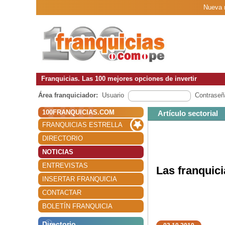
Nueva n
Franquicias. Las 100 mejores opciones de invertir
Área franquiciador:
Usuario
Contraseñ
100FRANQUICIAS.COM
Artículo sectorial
FRANQUICIAS ESTRELLA
DIRECTORIO
NOTICIAS
ENTREVISTAS
Las franquic
INSERTAR FRANQUICIA
CONTACTAR
BOLETÍN FRANQUICIA
Directorio