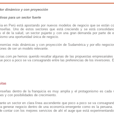
tor dinámico y con proyección
ivas para un sector fuerte
icia en Perú está apostando por nuevos modelos de negocio que se están co
nseñas. Uno de estos sectores que está creciendo y se está consolidand
es el de la salud, un sector pujante y con una gran demanda por parte de
mismo una oportunidad única de negocio.
onomías más dinámicas y con proyección de Sudamérica y por ello negocio
iones de ser un modelo relevante.
as.com.pe hemos querido resaltar algunas de las propuestas empresariales
que poco a poco se va consagrando entre las preferencias de los inversores.
sitas
enseñas dentro de la franquicia es muy amplia y el protagonismo es cada
es y con posibilidades de crecimiento.
 ante un sector en clara línea ascendente que poco a poco se va consagran
a generar negocio dentro de una economía emergente como es la peruana. 
e contar con los mejores servicios de ahí el auge que está experimentando e