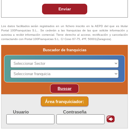
Enviar
Los datos facilitados serán registrados en un fichero inscrito en la AEPD del que es titular
Portal 100Franquicias S.L.. Se cederán a las franquicias de las que solicite información y
autoriza a recibir información comercial. Tiene derecho al acceso, rectificación y cancelación
contactando con Portal 100Franquicias S.L. C/ Coso 67-75, 4ºF, 50001(Zaragoza).
Buscador de franquicias
Buscar
Área franquiciador:
Usuario
Contraseña