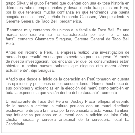
grupo Silva y el grupo Ferrand que cuentan con una exitosa historia en
diferentes rubros empresariales y desarrollando franquicias en Perú;
por lo que tenemos mucha confianza en que tendremos una buena
acogida con los fans”, señaló Fernando Claussen, Vicepresidente y
Gerente General de Taco Bell Iberoamérica.
“Estamos muy contentos de unirnos a la familia de Taco Bell. Es una
marca que siempre se ha caracterizado por ser fiel a sus
fans”, comentó Gianmarco Siragusa, Gerente General de Taco Bell
Perú.
Antes del retorno a Perú, la empresa realizó una investigación de
mercado que resultó en una gran expectativa por su regreso. “A través
de nuestra investigación, nos encantó ver que los consumidores están
abiertos a probar nuevos sabores que ninguna otra marca ofrece
actualmente", dijo Siragusa.
Añadió que desde el inicio de la operación en Perú tomaron en cuenta
las opiniones y peticiones de los consumidores. "Hemos hecho eco de
sus opiniones y exigencias en la elección del menú como también en
toda la experiencia que vivirán dentro del restaurante", comentó.
El restaurante de Taco Bell Perú en Jockey Plaza reflejará el espíritu
de la marca y celebra la cultura peruana con un mural diseñado
exclusivamente para la marca por la reconocida artista Fania. También
hay influencias peruanas en el menú con la adición de Inka Cola,
chicha morada y cerveza artesanal de la cervecería local La
Candelaria.