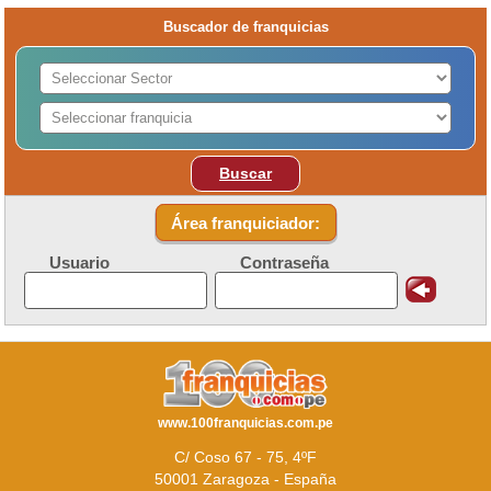
Buscador de franquicias
Buscar
Área franquiciador:
Usuario
Contraseña
www.100franquicias.com.pe
C/ Coso 67 - 75, 4ºF
50001 Zaragoza - España