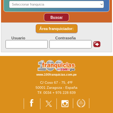
Buscar
Área franquiciador:
Usuario
Contraseña
www.100franquicias.com.pe
C/ Coso 67 - 75, 4ºF
50001 Zaragoza - España
Tlf. 0034 + 976 228 839