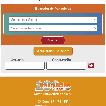
Buscador de franquicias
Buscar
Área franquiciador:
Usuario
Contraseña
www.100franquicias.com.pe
C/ Coso 67 - 75, 4ºF