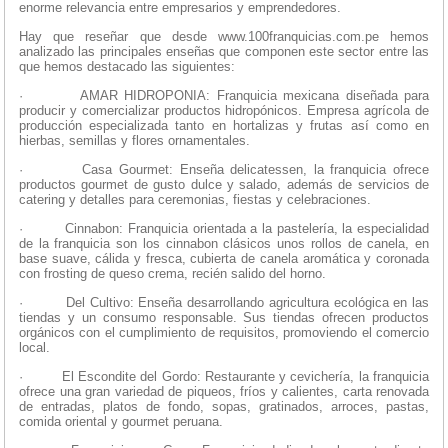
enorme relevancia entre empresarios y emprendedores.
Hay que reseñar que desde www.100franquicias.com.pe hemos
analizado las principales enseñas que componen este sector entre las
que hemos destacado las siguientes:
·
AMAR HIDROPONIA: Franquicia mexicana diseñada para
producir y comercializar productos hidropónicos. Empresa agrícola de
producción especializada tanto en hortalizas y frutas así como en
hierbas, semillas y flores ornamentales.
·
Casa Gourmet: Enseña delicatessen, la franquicia ofrece
productos gourmet de gusto dulce y salado, además de servicios de
catering y detalles para ceremonias, fiestas y celebraciones.
·
Cinnabon: Franquicia orientada a la pastelería, la especialidad
de la franquicia son los cinnabon clásicos unos rollos de canela, en
base suave, cálida y fresca, cubierta de canela aromática y coronada
con frosting de queso crema, recién salido del horno.
·
Del Cultivo: Enseña desarrollando agricultura ecológica en las
tiendas y un consumo responsable. Sus tiendas ofrecen productos
orgánicos con el cumplimiento de requisitos, promoviendo el comercio
local.
·
El Escondite del Gordo: Restaurante y cevichería, la franquicia
ofrece una gran variedad de piqueos, fríos y calientes, carta renovada
de entradas, platos de fondo, sopas, gratinados, arroces, pastas,
comida oriental y gourmet peruana.