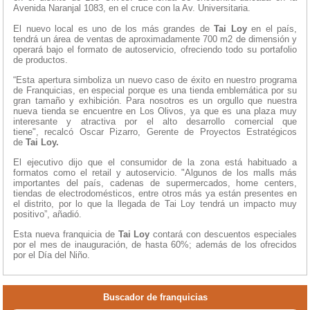
Avenida Naranjal 1083, en el cruce con la Av. Universitaria.
El nuevo local es uno de los más grandes de
Tai Loy
en el país,
tendrá un área de ventas de aproximadamente 700 m2 de dimensión y
operará bajo el formato de autoservicio, ofreciendo todo su portafolio
de productos.
“Esta apertura simboliza un nuevo caso de éxito en nuestro programa
de Franquicias, en especial porque es una tienda emblemática por su
gran tamaño y exhibición. Para nosotros es un orgullo que nuestra
nueva tienda se encuentre en Los Olivos, ya que es una plaza muy
interesante y atractiva por el alto desarrollo comercial que
tiene", recalcó Oscar Pizarro, Gerente de Proyectos Estratégicos
de
Tai Loy.
El ejecutivo dijo que el consumidor de la zona está habituado a
formatos como el retail y autoservicio. "Algunos de los malls más
importantes del país, cadenas de supermercados, home centers,
tiendas de electrodomésticos, entre otros más ya están presentes en
el distrito, por lo que la llegada de Tai Loy tendrá un impacto muy
positivo”, añadió.
Esta nueva franquicia de
Tai Loy
contará con descuentos especiales
por el mes de inauguración, de hasta 60%; además de los ofrecidos
por el Día del Niño.
Buscador de franquicias