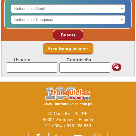
Buscar
Área franquiciador:
Usuario
Contraseña
www.100franquicias.com.pe
C/ Coso 67 - 75, 4ºF
50001 Zaragoza - España
Tlf. 0034 + 976 228 839