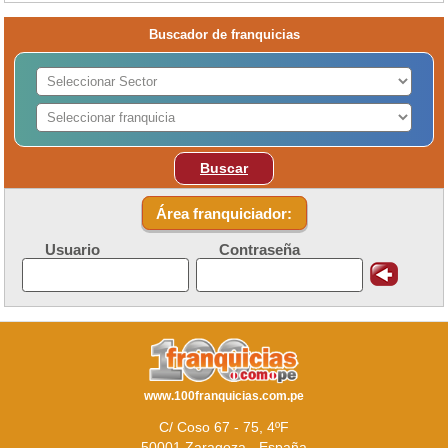
Buscador de franquicias
Buscar
Área franquiciador:
Usuario
Contraseña
www.100franquicias.com.pe
C/ Coso 67 - 75, 4ºF
50001 Zaragoza - España