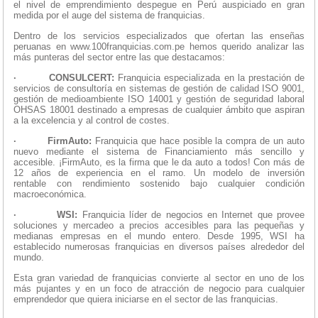
el nivel de emprendimiento despegue en Perú auspiciado en gran
medida por el auge del sistema de franquicias.
Dentro de los servicios especializados que ofertan las enseñas
peruanas en www.100franquicias.com.pe hemos querido analizar las
más punteras del sector entre las que destacamos:
·
CONSULCERT:
Franquicia especializada en la prestación de
servicios de consultoría en sistemas de gestión de calidad ISO 9001,
gestión de medioambiente ISO 14001 y gestión de seguridad laboral
OHSAS 18001 destinado a empresas de cualquier ámbito que aspiran
a la excelencia y al control de costes.
·
FirmAuto:
Franquicia que hace posible la compra de un auto
nuevo mediante el sistema de Financiamiento más sencillo y
accesible. ¡FirmAuto, es la firma que le da auto a todos! Con más de
12 años de experiencia en el ramo. Un modelo de inversión
rentable con rendimiento sostenido bajo cualquier condición
macroeconómica.
·
WSI:
Franquicia líder de negocios en Internet que provee
soluciones y mercadeo a precios accesibles para las pequeñas y
medianas empresas en el mundo entero. Desde 1995, WSI ha
establecido numerosas franquicias en diversos países alrededor del
mundo.
Esta gran variedad de franquicias convierte al sector en uno de los
más pujantes y en un foco de atracción de negocio para cualquier
emprendedor que quiera iniciarse en el sector de las franquicias.