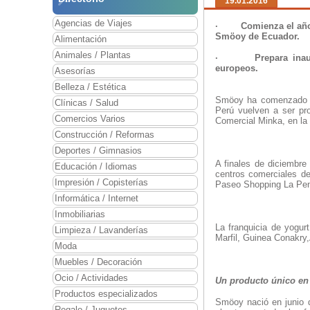
19.01.2016
Agencias de Viajes
·
Comienza el año
Smöoy de Ecuador.
Alimentación
Animales / Plantas
·
Prepara ina
europeos.
Asesorías
Belleza / Estética
Smöoy ha comenzado el
Clínicas / Salud
Perú vuelven a ser pro
Comercios Varios
Comercial Minka, en la 
Construcción / Reformas
Deportes / Gimnasios
A finales de diciembre
Educación / Idiomas
centros comerciales de
Impresión / Copisterías
Paseo Shopping La Pen
Informática / Internet
Inmobiliarias
La franquicia de yogur
Limpieza / Lavanderías
Marfil, Guinea Conakry
Moda
Muebles / Decoración
Ocio / Actividades
Un producto único en
Productos especializados
Smöoy nació en junio d
Regalo / Juguetes