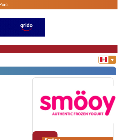
Perú.
Smöoy