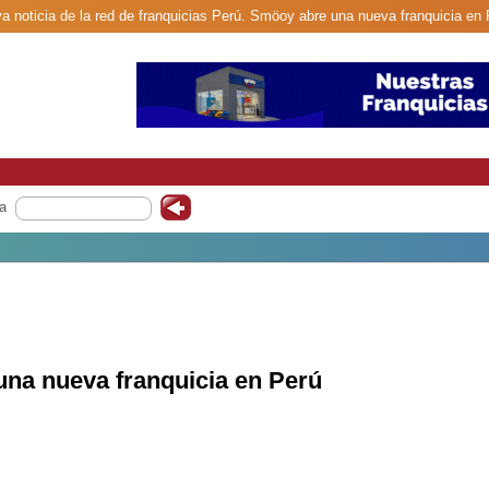
a noticia de la red de franquicias Perú. Smöoy abre una nueva franquicia en 
a
na nueva franquicia en Perú