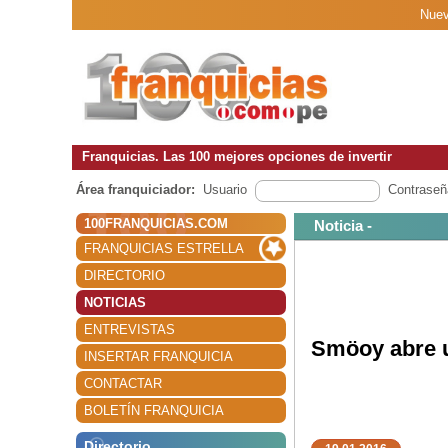
Nuev
Franquicias. Las 100 mejores opciones de invertir
Área franquiciador:
Usuario
Contraseñ
100FRANQUICIAS.COM
Noticia -
FRANQUICIAS ESTRELLA
DIRECTORIO
NOTICIAS
ENTREVISTAS
Smöoy abre u
INSERTAR FRANQUICIA
CONTACTAR
BOLETÍN FRANQUICIA
Directorio