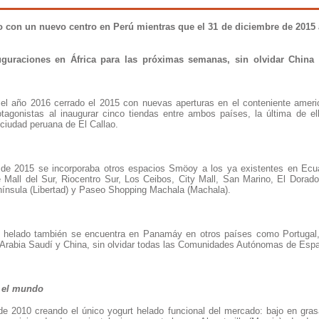
 con un nuevo centro en Perú mientras que el 31 de diciembre de 2015 
uguraciones en África para las próximas semanas, sin olvidar China
 año 2016 cerrado el 2015 con nuevas aperturas en el conteniente ameri
tagonistas al inaugurar cinco tiendas entre ambos países, la última de el
ciudad peruana de El Callao.
 de 2015 se incorporaba otros espacios Smöoy a los ya existentes en Ecu
 Mall del Sur, Riocentro Sur, Los Ceibos, City Mall, San Marino, El Dorado,
ínsula (Libertad) y Paseo Shopping Machala (Machala).
t helado también se encuentra en Panamáy en otros países como Portugal,
,Arabia Saudí y China, sin olvidar todas las Comunidades Autónomas de Esp
 el mundo
e 2010 creando el único yogurt helado funcional del mercado: bajo en grasa,