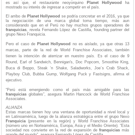
es así que, el restaurante neoyorquino
Planet Hollywood
ha
mostrado su interés de ingresar a competir en el país.
El arribo de
Planet Hollywood
se podría concretar en el 2016, ya que
la negociación de una marca global toma tiempo, más aun
considerando que en el Perú no hay muchos grupos operadores de
franquicias
, revela Fernando López de Castilla, founding partner del
grupo Nexo Franquicia.
Pero el caso de
Planet Hollywood
no es aislado, ya que otras 13
marca
s
, parte de la red de World Franchise Associates, también
tienen la intención de aterrizar en nuestro país. Es el caso de 9
Round, Earl of Sandwich, Bennigan's, Doc Popcorn, Smoothie King,
Buca di Beppo, Steak ‘n Shake, Saladworks, Joe´s Crab Shack,
Playboy Club, Bubba Gump, Wolfgang Puck y Fastsigns, afirma el
ejecutivo.
“Perú está emergiendo como el país más amigable para las
franquicias
globales”, asegura Martin Hancock de World Franchise
Associates.
ALIANZA
Estas marcas tienen hoy una ventana de oportunidad a nivel local y
en Latinoamérica, luego de la alianza estratégica entre el grupo Nexo
Franquicia
(presente en la región) y World Franchise Associates
(número uno en Norteamérica, Europa, Asia y el Medio Oriente). “Esta
sociedad nos convierte en la red de expansión de
franquicias
más
grande del mundo”, asegura Fernando López de Castilla.