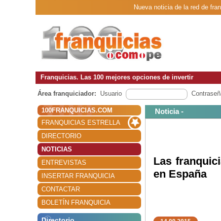
Nueva noticia de la red de fr
Franquicias. Las 100 mejores opciones de invertir
Área franquiciador:
Usuario
Contraseñ
100FRANQUICIAS.COM
Noticia -
FRANQUICIAS ESTRELLA
DIRECTORIO
NOTICIAS
Las franquic
ENTREVISTAS
en España
INSERTAR FRANQUICIA
CONTACTAR
BOLETÍN FRANQUICIA
Directorio