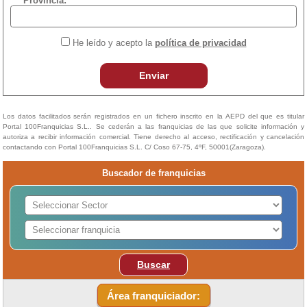
*Provincia:
He leído y acepto la
política de privacidad
Enviar
Los datos facilitados serán registrados en un fichero inscrito en la AEPD del que es titular
Portal 100Franquicias S.L.. Se cederán a las franquicias de las que solicite información y
autoriza a recibir información comercial. Tiene derecho al acceso, rectificación y cancelación
contactando con Portal 100Franquicias S.L. C/ Coso 67-75, 4ºF, 50001(Zaragoza).
Buscador de franquicias
Buscar
Área franquiciador: