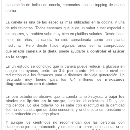
elaboración de bollos de canela, coronados con un topping de queso
crema.
La canela es una de las especias más utilizadas en la cocina, y una
de mis favoritas. Todos sabemos que le da un sabor súper especial a
los postres, y también sabe muy bien en platillos salados. Desde hace
miles de años, la canela ha sido considerada como una planta
medicinal. Pero desde hace algunos años se ha comprobado
que
añadir canela a tu dieta,
puede ayudarte a
controlar el azúcar
en la sangre.
En un estudio se concluyó que la canela puede reducir la glucosa en
sangre en ayunas, entre un
3-5 por ciento
. El mismo nivel de
reducción que los fármacos para la diabetes de vieja generación. Un
resultado muy bueno para los 6.4 millones de
mexicanos
diagnosticados con diabetes
.
En otro estudio se observó que la canela también ayuda a
bajar los
niveles de lípidos en la sangre,
incluido el colesterol LDL y los
triglicéridos. Lo que todavía no se sabe con exactitud es la cantidad
óptima de canela que se debe consumir, y si el efecto es transitorio o
se la reducción es a largo plazo.
Y aunque los científicos no recomiendan que las personas con
diabetes dejen su tratamiento y empiecen a tomar pura canela; si es